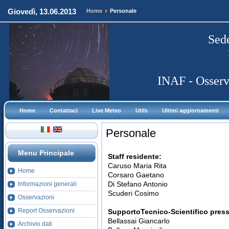
Giovedì, 13.06.2013
Home
Personale
Sed
INAF - Osserva
Home
Contattaci
Live Meteo
Utils
Ultimi aggiornamenti
Personale
Menu Principale
Staff residente:
Caruso Maria Rita
Home
Corsaro Gaetano
Di Stefano Antonio
Informazioni generali
Scuderi Cosimo
Osservazioni
Report Osservazioni
SupportoTecnico-Scientifico press
Bellassai Giancarlo
Archivio dati