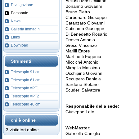
Belluso Massimiliano
Divulgazione
Bonanno Giovanni
Bruno Pietro
Personale
Carbonaro Giuseppe
News
Catanzaro Giovanni
Cutispoto Giuseppe
Galleria Immagini
Di Benedetto Rosario
Links
Frasca Antonio
Greco Vincenzo
Download
Marilli Ettore
Martinetti Eugenio
Strumenti
Micciché Antonio
Miraglia Massimo
Telescopio 91 cm
Occhipinti Giovanni
Recupero Daniela
Telescopio 61 cm
Sardone Stefano
Telescopio APT1
Scuderi Salvatore
Telescopio APT2
Telescopio 40 cm
Responsabile della sede:
Giuseppe Leto
chi è online
WebMaster:
3 visitatori online
Gabriella Caniglia