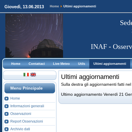
Giovedì, 13.06.2013
Home
Ultimi aggiornamenti
Sed
INAF - Osserva
Home
Contattaci
Live Meteo
Utils
Ultimi aggiornamenti
Ultimi aggiornamenti
Sulla destra gli aggiornamenti fatti nel 
Menu Principale
Ultimo aggiornamento Venerdì 21 Ge
Home
Informazioni generali
Osservazioni
Report Osservazioni
Archivio dati