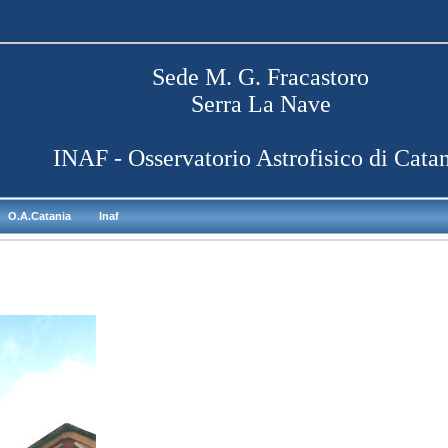
Sede M. G. Fracastoro
Serra La Nave
INAF - Osservatorio Astrofisico di Cata
O.A.Catania
Inaf