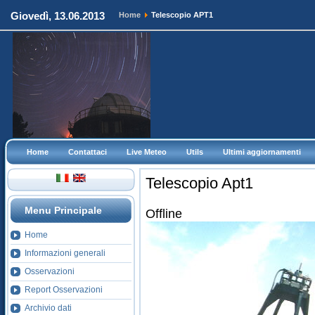
Giovedì, 13.06.2013
Home
Telescopio APT1
Home
Contattaci
Live Meteo
Utils
Ultimi aggiornamenti
Telescopio Apt1
Menu Principale
Offline
Home
Informazioni generali
Osservazioni
Report Osservazioni
Archivio dati