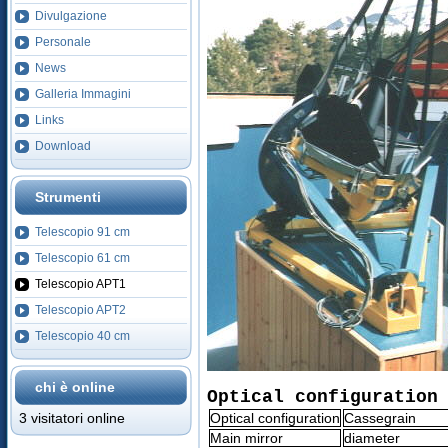
Divulgazione
Personale
News
Galleria Immagini
Links
Download
Strumenti
Telescopio 91 cm
Telescopio 61 cm
Telescopio APT1
Telescopio APT2
Telescopio 40 cm
chi è online
Optical configuration
3 visitatori online
Optical configuration
Cassegrain
Main mirror
diameter