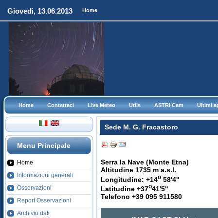
Giovedì, 13.06.2013
Home
Home
Contattaci
Live Meteo
Utils
ASTRI Cam
Ultimi 
Sede M. G. Fracastoro
Menu Principale
Serra la Nave (Monte Etna)
Home
Altitudine 1735 m a.s.l.
Informazioni generali
o
Longitudine: +14
58'4''
o
Osservazioni
Latitudine +37
41'5''
Telefono +39 095 911580
Report Osservazioni
Archivio dati